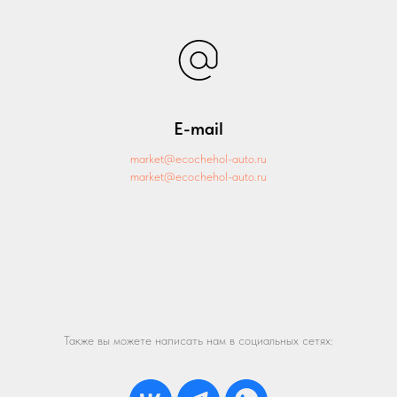
E-mail
market@ecochehol-auto.ru
market@ecochehol-auto.ru
Также вы можете написать нам в социальных сетях: