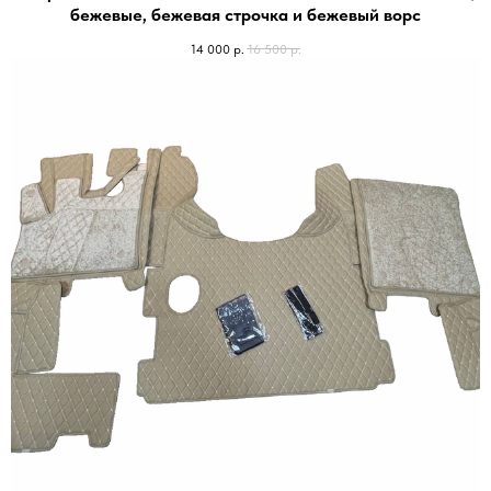
бежевые, бежевая строчка и бежевый ворс
14 000
р.
16 500
р.