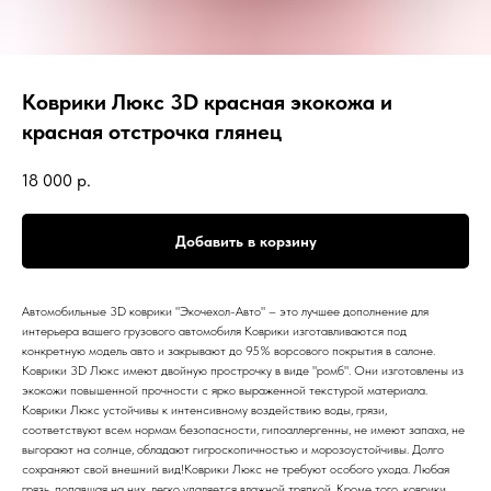
Коврики Люкс 3D красная экокожа и
красная отстрочка глянец
18 000
р.
Добавить в корзину
Автомобильные 3D коврики "Экочехол-Авто" – это лучшее дополнение для
интерьера вашего грузового автомобиля Коврики изготавливаются под
конкретную модель авто и закрывают до 95% ворсового покрытия в салоне.
Коврики 3D Люкс имеют двойную прострочку в виде "ромб". Они изготовлены из
экокожи повышенной прочности с ярко выраженной текстурой материала.
Коврики Люкс устойчивы к интенсивному воздействию воды, грязи,
соответствуют всем нормам безопасности, гипоаллергенны, не имеют запаха, не
выгорают на солнце, обладают гигроскопичностью и морозоустойчивы. Долго
сохраняют свой внешний вид!Коврики Люкс не требуют особого ухода. Любая
грязь, попавшая на них, легко удаляется влажной тряпкой. Кроме того, коврики