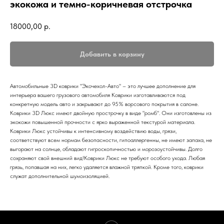
экокожа и темно-коричневая отстрочка
18000,00
р.
Добавить в корзину
Автомобильные 3D коврики "Экочехол-Авто" – это лучшее дополнение для
интерьера вашего грузового автомобиля Коврики изготавливаются под
конкретную модель авто и закрывают до 95% ворсового покрытия в салоне.
Коврики 3D Люкс имеют двойную прострочку в виде "ромб". Они изготовлены из
экокожи повышенной прочности с ярко выраженной текстурой материала.
Коврики Люкс устойчивы к интенсивному воздействию воды, грязи,
соответствуют всем нормам безопасности, гипоаллергенны, не имеют запаха, не
выгорают на солнце, обладают гигроскопичностью и морозоустойчивы. Долго
сохраняют свой внешний вид!Коврики Люкс не требуют особого ухода. Любая
грязь, попавшая на них, легко удаляется влажной тряпкой. Кроме того, коврики
служат дополнительной шумоизоляцией.