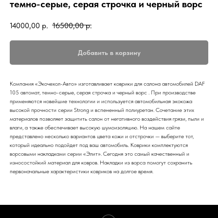
темно-серые, серая строчка и черный ворс
14000,00
р.
16500,00
р.
Добавить в корзину
Компания «Экочехол-Авто» изготавливает коврики для салона автомобилей DAF
105 автомат, темно-серые, серая строчка и черный ворс . При производстве
применяются новейшие технологии и используется автомобильная экокожа
высокой прочности серии Strong и вспененный полиуретан. Сочетание этих
материалов позволяет защитить салон от негативного воздействия грязи, пыли и
влаги, а также обеспечивает высокую шумоизоляцию. На нашем сайте
представлено несколько вариантов цвета кожи и отстрочки — выберите тот,
который идеально подойдет под ваш автомобиль. Коврики комплектуются
ворсовыми накладками серии «Элит». Сегодня это самый качественный и
износостойкий материал для ковров. Накладки из ворса помогут сохранить
первоначальные характеристики ковриков на долгое время.