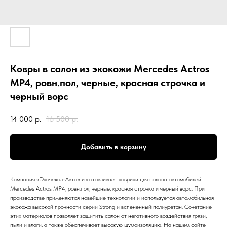
Ковры в салон из экокожи Mercedes Actros
МР4, ровн.пол, черные, красная строчка и
черный ворс
14 000
р.
16 500
р.
Добавить в корзину
Компания «Экочехол-Авто» изготавливает коврики для салона автомобилей
Mercedes Actros МР4, ровн.пол, черные, красная строчка и черный ворс. При
производстве применяются новейшие технологии и используется автомобильная
экокожа высокой прочности серии Strong и вспененный полиуретан. Сочетание
этих материалов позволяет защитить салон от негативного воздействия грязи,
пыли и влаги, а также обеспечивает высокую шумоизоляцию. На нашем сайте