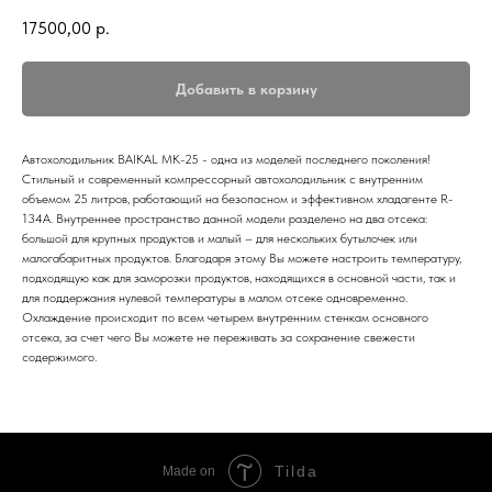
17500,00
р.
Добавить в корзину
Автохолодильник BAIKAL MK-25 - одна из моделей последнего поколения!
Стильный и современный компрессорный автохолодильник с внутренним
объемом 25 литров, работающий на безопасном и эффективном хладагенте R-
134A. Внутреннее пространство данной модели разделено на два отсека:
большой для крупных продуктов и малый – для нескольких бутылочек или
малогабаритных продуктов. Благодаря этому Вы можете настроить температуру,
подходящую как для заморозки продуктов, находящихся в основной части, так и
для поддержания нулевой температуры в малом отсеке одновременно.
Охлаждение происходит по всем четырем внутренним стенкам основного
отсека, за счет чего Вы можете не переживать за сохранение свежести
содержимого.
Tilda
Made on