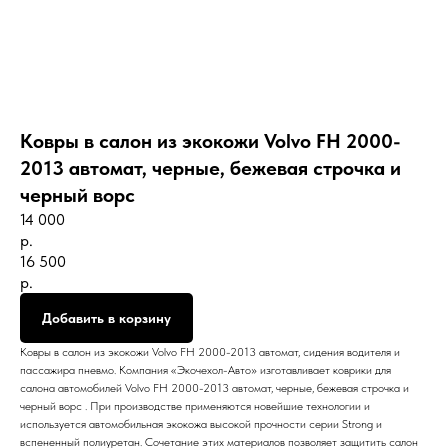
Ковры в салон из экокожи Volvo FH 2000-
2013 автомат, черные, бежевая строчка и
черный ворc
14 000
р.
16 500
р.
Добавить в корзину
Ковры в салон из экокожи Volvo FH 2000-2013 автомат, сидения водителя и
пассажира пневмо. Компания «Экочехол-Авто» изготавливает коврики для
салона автомобилей Volvo FH 2000-2013 автомат, черные, бежевая строчка и
черный ворc . При производстве применяются новейшие технологии и
используется автомобильная экокожа высокой прочности серии Strong и
вспененный полиуретан. Сочетание этих материалов позволяет защитить салон