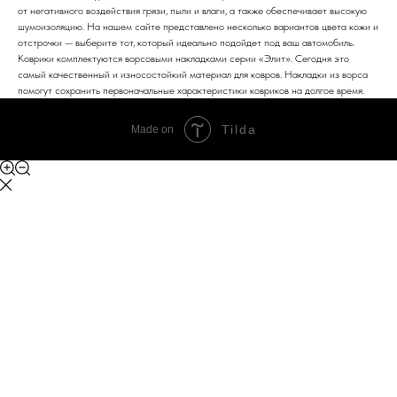
от негативного воздействия грязи, пыли и влаги, а также обеспечивает высокую
шумоизоляцию. На нашем сайте представлено несколько вариантов цвета кожи и
отстрочки — выберите тот, который идеально подойдет под ваш автомобиль.
Коврики комплектуются ворсовыми накладками серии «Элит». Сегодня это
самый качественный и износостойкий материал для ковров. Накладки из ворса
помогут сохранить первоначальные характеристики ковриков на долгое время.
Tilda
Made on