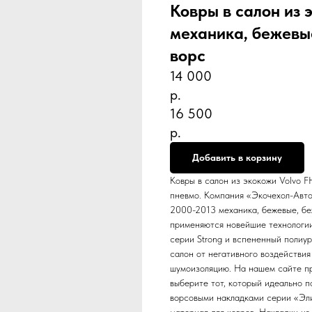
Ковры в салон из 
механика, бежевы
ворс
14 000
р.
16 500
р.
Добавить в корзину
Ковры в салон из экокожи Volvo 
пневмо. Компания «Экочехол-Авто
2000-2013 механика, бежевые, бе
применяются новейшие технологии
серии Strong и вспененный полиу
салон от негативного воздействия
шумоизоляцию. На нашем сайте пр
выберите тот, который идеально 
ворсовыми накладками серии «Эли