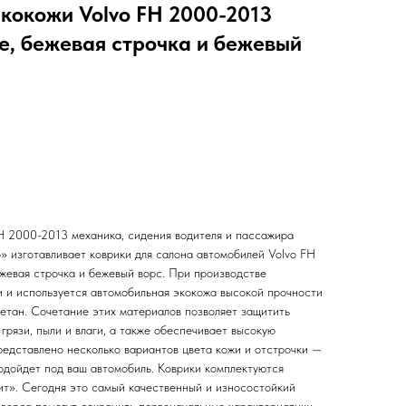
экокожи Volvo FH 2000-2013
е, бежевая строчка и бежевый
FH 2000-2013 механика, сидения водителя и пассажира
» изготавливает коврики для салона автомобилей Volvo FH
жевая строчка и бежевый ворс. При производстве
 и используется автомобильная экокожа высокой прочности
ретан. Сочетание этих материалов позволяет защитить
 грязи, пыли и влаги, а также обеспечивает высокую
едставлено несколько вариантов цвета кожи и отстрочки —
подойдет под ваш автомобиль. Коврики комплектуются
т». Сегодня это самый качественный и износостойкий